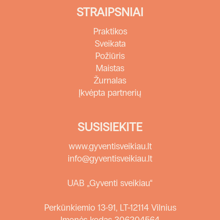
STRAIPSNIAI
Praktikos
Sveikata
Požiūris
Maistas
Žurnalas
Įkvėpta partnerių
SUSISIEKITE
www.gyventisveikiau.lt
info@gyventisveikiau.lt
UAB „Gyventi sveikiau“
Perkūnkiemio 13-91, LT-12114 Vilnius
Įmonės kodas 306204564