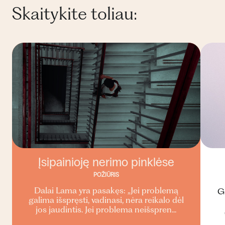
Skaitykite toliau:
Įsipainioję nerimo pinklėse
POŽIŪRIS
Dalai Lama yra pasakęs: „Jei problemą
Ge
galima išspręsti, vadinasi, nėra reikalo dėl
jos jaudintis. Jei problema neišspren...