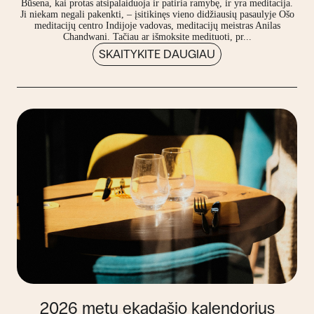
Būsena, kai protas atsipalaiduoja ir patiria ramybę, ir yra meditacija.
Ji niekam negali pakenkti, – įsitikinęs vieno didžiausių pasaulyje Ošo
meditacijų centro Indijoje vadovas, meditacijų meistras Anilas
Chandwani. Tačiau ar išmoksite medituoti, pr...
SKAITYKITE DAUGIAU
2026 metų ekadašio kalendorius