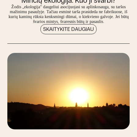
Minčių ekologija. Kuo ji svarbi?
Žodis „ekologija“ daugeliui asocijuojasi su aplinkosauga, su taršos
mažinimu pasaulyje. Tačiau esminė tarša prasideda ne fabrikuose, iš
kurių kaminų rūksta kenksmingi dūmai, o kiekvieno galvoje. Jei būtų
švarios mintys, švaresnis būtų ir pasaulis.
SKAITYKITE DAUGIAU