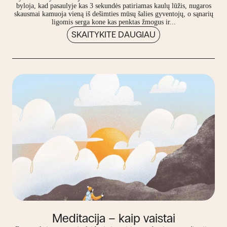
byloja, kad pasaulyje kas 3 sekundės patiriamas kaulų lūžis, nugaros
skausmai kamuoja vieną iš dešimties mūsų šalies gyventojų, o sąnarių
ligomis serga kone kas penktas žmogus ir...
SKAITYKITE DAUGIAU
Meditacija – kaip vaistai