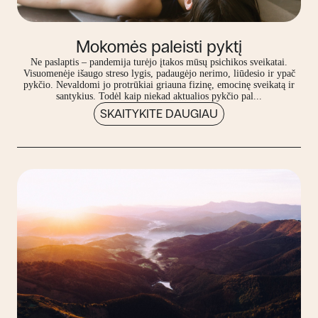
Mokomės paleisti pyktį
Ne paslaptis – pandemija turėjo įtakos mūsų psichikos sveikatai.
Visuomenėje išaugo streso lygis, padaugėjo nerimo, liūdesio ir ypač
pykčio. Nevaldomi jo protrūkiai griauna fizinę, emocinę sveikatą ir
santykius. Todėl kaip niekad aktualios pykčio pal...
SKAITYKITE DAUGIAU