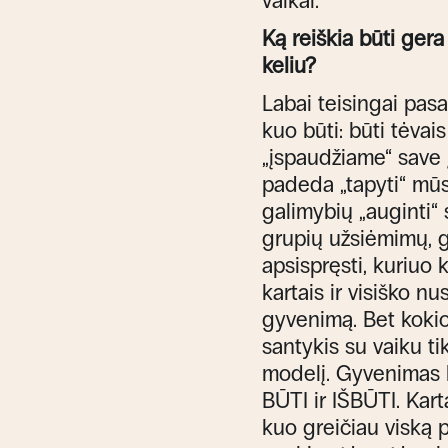
vaikai.
Ką reiškia būti gera
keliu?
Labai teisingai pasa
kuo būti: būti tėvai
„įspaudžiame“ save 
padeda „tapyti“ mūsų
galimybių „auginti“
grupių užsiėmimų, ga
apsispręsti, kuriuo 
kartais ir visiško 
gyvenimą. Bet koki
santykis su vaiku ti
modelį. Gyvenimas bū
BŪTI ir IŠBŪTI. Kart
kuo greičiau viską p