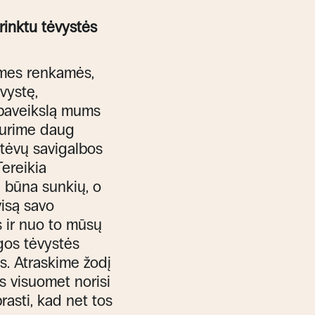
irinktu tėvystės
ų mes renkamės,
ėvystę,
 paveikslą mums
 turime daug
 tėvų savigalbos
Tereikia
ad būna sunkių, o
visą savo
 ir nuo to mūsų
ngos tėvystės
ks. Atraskime žodį
ms visuomet norisi
rasti, kad net tos