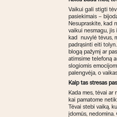
Vaikui gali stigti t
pasiekimais – bijod
Nesupraskite, kad ne
vaikui nesmagu, jis 
kad nuvylė tėvus, mo
padrąsinti eiti tol
blogą pažymį ar pas
atimsime telefoną ar
slogiomis emocijom
palengvėja, o vaikas
Kaip tas stresas pas
Kada mes, tėvai ar 
kai pamatome netiku
Tėvai stebi vaiką, k
įdomūs, nedomina. Ga