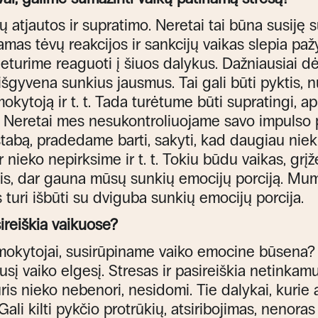
ėvų atjautos ir supratimo. Neretai tai būna susiję
amas tėvų reakcijos ir sankcijų vaikas slepia paž
turime reaguoti į šiuos dalykus. Dažniausiai dėl 
išgyvena sunkius jausmus. Tai gali būti pyktis, n
kytoją ir t. t. Tada turėtume būti supratingi, ap
yn. Neretai mes nesukontroliuojame savo impulso 
tabą, pradedame barti, sakyti, kad daugiau niek
 nieko nepirksime ir t. t. Tokiu būdu vaikas, gr
is, dar gauna mūsų sunkių emocijų porciją. Mum
 turi išbūti su dviguba sunkių emocijų porcija.
ireiškia vaikuose?
mokytojai, susirūpiname vaiko emocine būsena? 
sį vaiko elgesį. Stresas ir pasireiškia netinkamu
uris nieko nebenori, nesidomi. Tie dalykai, kuri
li kilti pykčio protrūkių, atsiribojimas, nenoras