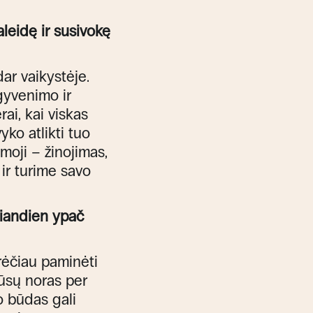
aleidę ir susivokę
ar vaikystėje.
gyvenimo ir
rai, kai viskas
yko atlikti tuo
moji – žinojimas,
 ir turime savo
šiandien ypač
orėčiau paminėti
 mūsų noras per
o būdas gali