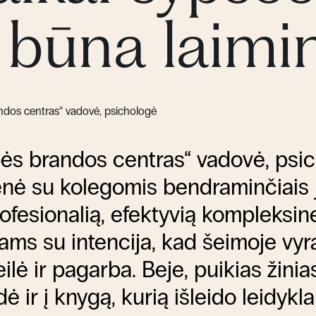
 būna laimi
dos centras“ vadovė, psichologė
ės brandos centras“ vadovė, psi
ienė su kolegomis bendraminčiais
rofesionalią, efektyvią kompleksi
vams su intencija, kad šeimoje vyr
lė ir pagarba. Beje, puikias žinia
ė ir į knygą, kurią išleido leidyk