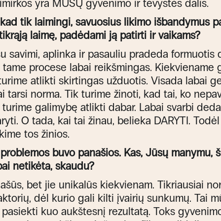
imirkos yra MŪSŲ gyvenimo ir tėvystės dalis.
i, kad tik laimingi, savuosius likimo išbandymus p
i tikrąją laimę, padėdami ją patirti ir vaikams?
 savimi, aplinka ir pasauliu pradeda formuotis d
 tame procese labai reikšmingas. Kiekviename 
urime atlikti skirtingas užduotis. Visada labai ge
i tarsi norma. Tik turime žinoti, kad tai, ko nepav
 turime galimybę atlikti dabar. Labai svarbi deda
yti. O tada, kai tai žinau, belieka DARYTI. Todėl
ime tos žinios.
mų problemos buvo panašios. Kas, Jūsų manymu, 
abai netikėta, skaudu?
ašūs, bet jie unikalūs kiekvienam. Tikriausiai n
aktorių, dėl kurio gali kilti įvairių sunkumų. Tai
 pasiekti kuo aukštesnį rezultatą. Toks gyvenim