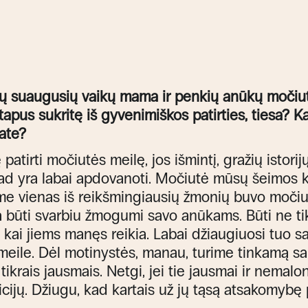
ejų suaugusių vaikų mama ir penkių anūkų močiut
etapus sukritę iš gyvenimiškos patirties, tiesa? 
ate?
 patirti močiutės meilę, jos išmintį, gražių istori
 kad yra labai apdovanoti. Močiutė mūsų šeimos k
e vienas iš reikšmingiausių žmonių buvo močiut
 būti svarbiu žmogumi savo anūkams. Būti ne tik
a, kai jiems manęs reikia. Labai džiaugiuosi tuo s
ile. Dėl motinystės, manau, turime tinkamą san
 tikrais jausmais. Netgi, jei tie jausmai ir nemal
cijų. Džiugu, kad kartais už jų tąsą atsakomybę 