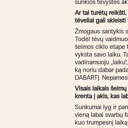
sunkios tėvystės ak
Ar tai turėtų reikšt
tėveliai gali skleist
Žmogaus santykis su
Todėl tėvų vaidmuo
šeimos ciklo etape t
vyksta savo laiku. Ta
vadinamuoju „laiku“,
ką noriu dabar padar
DABARTĮ. Nepamesk
Visais laikais šei
krenta į akis, kas l
Sunkumai lyg ir pan
vieną labai svarbų f
kuo trumpesnį laiką