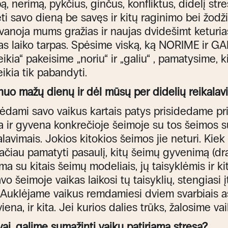
, nerimą, pykčius, ginčus, konfliktus, didelį stresą
 savo dieną be savęs ir kitų raginimo bei žodžio
vanoja mums gražias ir naujas dvidešimt keturia
gas laiko tarpas. Spėsime viską, ką NORIME ir G
reikia“ pakeisime „noriu“ ir „galiu“ , pamatysime,
Reikia tik pabandyti.
nuo mažų dienų ir dėl mūsų per didelių reikalavim
lėdami savo vaikus kartais patys prisidedame pri
ta ir gyvena konkrečioje šeimoje su tos šeimos 
alavimais. Jokios kitokios šeimos jie neturi. Kiek 
ačiau pamatyti pasaulį, kitų šeimų gyvenimą (d
ma su kitais šeimų modeliais, jų taisyklėmis ir 
šeimoje vaikas laikosi tų taisyklių, stengiasi įt
 t. Auklėjame vaikus remdamiesi dviem svarbiais a
 viena, ir kita. Jei kurios dalies trūks, žalosime va
ai, galime sumažinti vaikų patiriamą stresą?