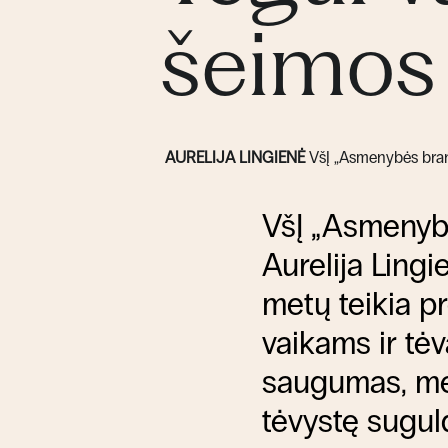
šeimos
AURELIJA LINGIENĖ
VšĮ „Asmenybės bran
VšĮ „Asmenyb
Aurelija Ling
metų teikia p
vaikams ir tė
saugumas, mei
tėvystę suguld