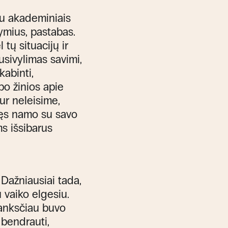
 su akademiniais
ymius, pastabas.
tų situacijų ir
usivylimas savimi,
kabinti,
po žinios apie
ur neleisime,
įžęs namo su savo
s išsibarus
Dažniausiai tada,
 vaiko elgesiu.
e anksčiau buvo
 bendrauti,