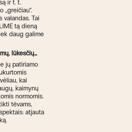
 ir t. t.
 „greičiau“.
s valandas. Tai
ALIME tą dieną
 kiek daug galime
ų, lūkesčių...
e jų patiriamo
sukurtomis
vėliau, kai
raugų, kaimynų
kitomis normomis.
ikti tėvams,
spektais: atjauta
iką.