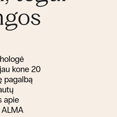
ngos
chologė
 jau kone 20
nę pagalbą
autų
s apie
la ALMA