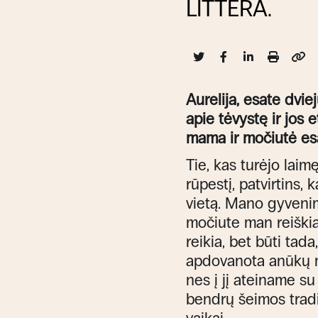
LITTERA.
Aurelija, esate dvi
apie tėvystę ir jos 
mama ir močiutė es
Tie, kas turėjo laimę
rūpestį, patvirtins,
vietą. Mano gyvenim
močiute man reiškia
reikia, bet būti tad
apdovanota anūkų me
nes į jį ateiname su
bendrų šeimos tradi