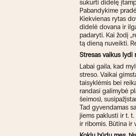
sukurti didelę įtampą
Pabandykime pradėti
Kiekvienas rytas do
didelė dovana ir il
padaryti. Kai žodį „
tą dieną nuveikti. 
Stresas vaikus lydi 
Labai gaila, kad my
streso. Vaikai gims
taisyklėmis bei reik
randasi galimybė pl
šeimos), susipažįsta
Tad gyvendamas savo 
jiems paklusti ir t.
ir ribomis. Būtina ir
Kokiu būdu mes, tėv