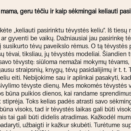
 mama, geru tėčiu ir kaip sėkmingai keliauti pas
kėte „keliauti pasirinktu tėvystės keliu“. Iš ties
s ar gyventi be vaikų. Dažniausiai jau pasirinkę t
į susikurto tėvų paveikslo rėmus. O tą tėvystės
 tėvai, tiksliau, jų tėvystės modeliai. Šiandien
 savo tėvystę: siūloma nemažai mokymų tėvams,
usu straipsnių, knygų, tėvų pasidalijimų ir t. t. 
keliu eiti. Nebijokime sau ir aplinkai pasakyti, k
nusivylimo tėvyste dienų. Mes mokomės tėvystės 
os būna puikios dienos, kai randame sprendimus
k stiprėja. Toks kelias padės atrasti savo sėkmi
na visoks, tad ir tėvystės laikas gali būti viso
ais tai gali būti didelis atradimas. Kažkodėl mu
adaryti, užbaigti ir kažkur skubėti. Turėtume sup