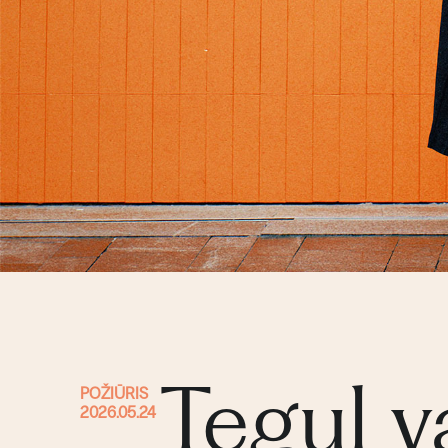
Tegul v
POŽIŪRIS
2026.05.24