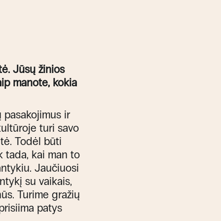
ė. Jūsų žinios
Kaip manote, kokia
jų pasakojimus ir
ultūroje turi savo
ė. Todėl būti
 tada, kai man to
antykiu. Jaučiuosi
tykį su vaikais,
onūs. Turime gražių
prisiima patys