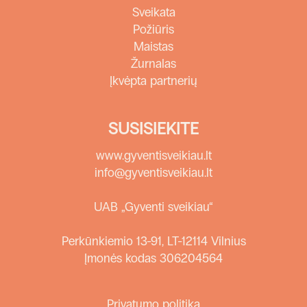
Sveikata
Požiūris
Maistas
Žurnalas
Įkvėpta partnerių
SUSISIEKITE
www.gyventisveikiau.lt
info@gyventisveikiau.lt
UAB „Gyventi sveikiau“
Perkūnkiemio 13-91, LT-12114 Vilnius
Įmonės kodas 306204564
Privatumo politika