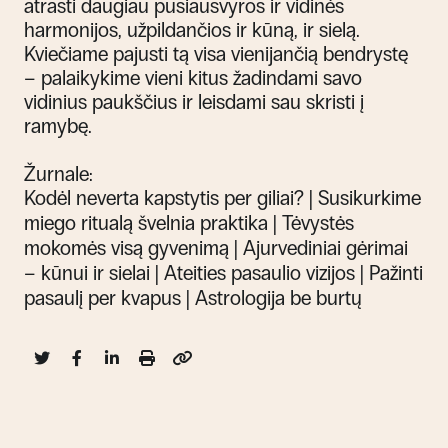
atrasti
daugiau
pusiausvyr
os
ir vidin
ės
harmonijos, užpildančios ir
kūną, ir sielą.
Kviečiame pajusti tą visa vienijančią bendrystę
– palaikyki
me vieni kitus žadindami savo
vidinius paukščius ir leisdami
sau skristi
į
ramybę
.
Žurnale:
Kodėl neverta kapstytis per giliai? | Susikurkime
miego ritualą švelnia praktika
|
Tėvystės
mokomės visą gyvenimą | Ajurvediniai gėrimai
– kūnui ir sielai
|
Ateities pasaulio vizijos | Pažinti
pasaulį per kvapus | Astrologija be burtų