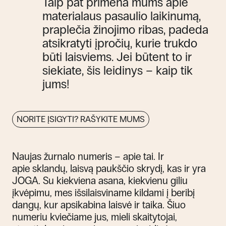
Taip pat primena mums apie
materialaus pasaulio laikinumą,
praplečia žinojimo ribas, padeda
atsikratyti įpročių, kurie trukdo
būti laisviems. Jei būtent to ir
siekiate, šis leidinys – kaip tik
jums!
NORITE ĮSIGYTI? RAŠYKITE MUMS
N
aujas žurnalo numeris
–
apie tai. Ir
apie
sklandų, laisvą
paukščio
skrydį, kas ir yra
JOGA.
Su kiekviena asana, kiekvienu giliu
įkvėpimu, mes išsilaisviname kildami į beribį
dangų, kur
apsikabina
laisvė ir taika
.
Š
iuo
numeriu kviečiame
jus, mieli skaitytojai,