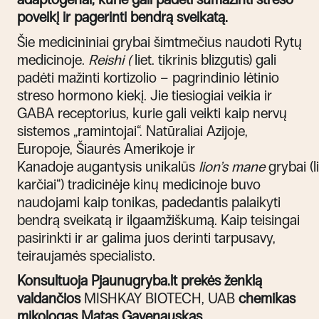
poveikį ir pagerinti bendrą sveikatą.
Šie medicininiai grybai šimtmečius naudoti Rytų
medicinoje.
Reishi (
liet. tikrinis blizgutis)
gali
padėti mažinti kortizolio – pagrindinio lėtinio
streso hormono kiekį. Jie tiesiogiai veikia ir
GABA receptorius, kurie gali veikti kaip nervų
sistemos „ramintojai“.
Natūraliai
Azijoje,
Europoje, Šiaurės Amerikoje ir
Kanadoje
augantysis
unikal
ū
s
l
ion
’
s
m
ane
grybai
(l
karčiai
“) t
radicinėje kinų
medicinoje
buvo
naudojam
i
kaip tonikas, padedantis palaikyti
bendrą sveikatą ir ilgaamžiškumą.
Kaip teisingai
pasirinkti ir ar galima juos derinti tarpusavy,
teiraujamės specialisto.
Konsultuoja Pjaunugryba.lt prekės ženklą
valdančios
MISHKAY BIOTECH, UAB
chemikas
mikologas Matas Gavenauskas