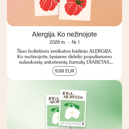
Alergija. Ko nežinojote
2026 m.
Nr. 1
Šiuo holistinės sveikatos leidiniu ALERGIJA.
Ko nežinojote, tęsiame didelio populiarumo
sulaukusių ankstesnių žurnalų DIABETAS,
CHOLESTEROLIS ir STRES...
9.99 EUR