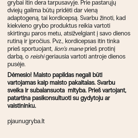
grybai itin dera tarpusavyje. Prie pastarųjų
dviejų galima būtų pridėti dar vieną
adaptogeną, tai kordicepsą. Svarbu žinoti, kad
kiekvieno grybo produktus reikia vartoti
skirtingu paros metu, atsižvelgiant į savo dienos
rutiną ir įpročius. Pvz., kordicepsas itin tinka
prieš sportuojant,
lion’s mane
prieš protinį
darbą, o
reishi
geriausia vartoti antroje dienos
pusėje.
Dėmesio
! Maisto papildas negali būti
vartojamas kaip maisto pakaitalas. Svarbu
sveika ir subalansuota mityba. Prieš vartojant,
patartina pasikonsultuoti su gydytoju ar
vaistininku.
pjaunugryba.lt