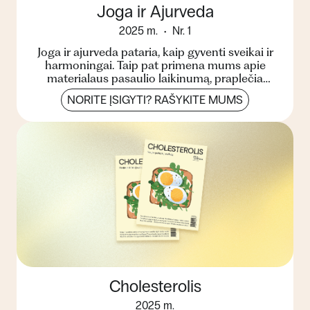
Joga ir Ajurveda
2025 m.
Nr. 1
Joga ir ajurveda pataria, kaip gyventi sveikai ir
harmoningai. Taip pat primena mums apie
materialaus pasaulio laikinumą, praplečia
žinojimo ribas, pa...
NORITE ĮSIGYTI? RAŠYKITE MUMS
Cholesterolis
2025 m.