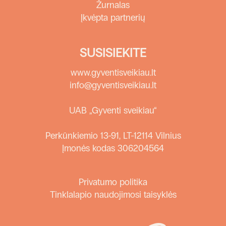
Žurnalas
Įkvėpta partnerių
SUSISIEKITE
www.gyventisveikiau.lt
info@gyventisveikiau.lt
UAB „Gyventi sveikiau“
Perkūnkiemio 13-91, LT-12114 Vilnius
Įmonės kodas 306204564
Privatumo politika
Tinklalapio naudojimosi taisyklės