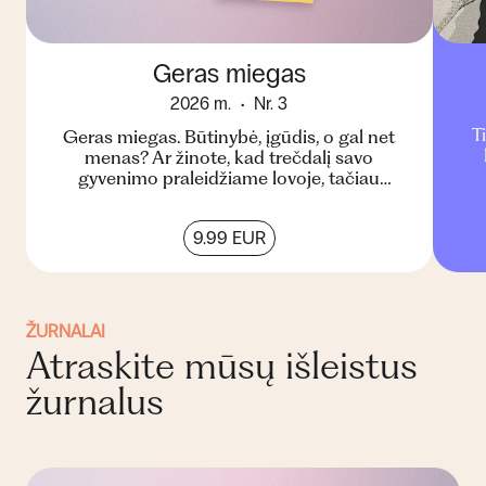
Geras miegas
2026 m.
Nr. 3
T
Geras miegas. Būtinybė, įgūdis, o gal net
menas? Ar žinote, kad trečdalį savo
gyvenimo praleidžiame lovoje, tačiau
beveik trečdalis pasaulio gyventoj...
9.99 EUR
ŽURNALAI
Atraskite mūsų išleistus
žurnalus