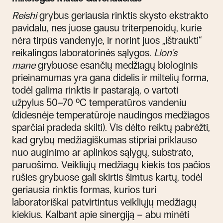
Reishi
grybus geriausia rinktis skysto ekstrakto
pavidalu, nes juose gausu triterpenoidų, kurie
nėra tirpūs vandenyje, ir norint juos „ištraukti“
reikalingos laboratorinės sąlygos.
Lion’s
mane
grybuose esančių medžiagų biologinis
prieinamumas yra gana didelis ir miltelių forma,
todėl galima rinktis ir pastarąją, o vartoti
užpylus 50–70 ºC temperatūros vandeniu
(didesnėje temperatūroje naudingos medžiagos
sparčiai pradeda skilti). Vis dėlto reiktų pabrėžti,
kad grybų medžiagiškumas stipriai priklauso
nuo auginimo ar aplinkos sąlygų, substrato,
paruošimo. Veikliųjų medžiagų kiekis tos pačios
rūšies grybuose gali skirtis šimtus kartų, todėl
geriausia rinktis formas, kurios turi
laboratoriškai patvirtintus veikliųjų medžiagų
kiekius. Kalbant apie sinergiją – abu minėti