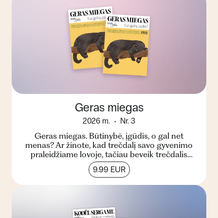
Geras miegas
2026 m.
Nr. 3
Geras miegas. Būtinybė, įgūdis, o gal net
menas? Ar žinote, kad trečdalį savo gyvenimo
praleidžiame lovoje, tačiau beveik trečdalis
pasaulio gyventoj...
9.99 EUR