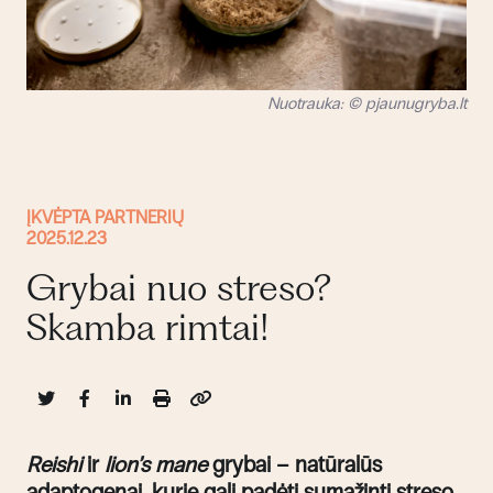
Nuotrauka: © pjaunugryba.lt
ĮKVĖPTA PARTNERIŲ
2025.12.23
Grybai nuo streso?
Skamba rimtai!
Reishi
ir
l
ion
’
s
m
ane
grybai – natūralūs
adaptogenai, kurie gali padėti sumažinti streso