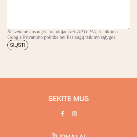
Ši svetainė apsaugota naudojant
reCAPTCHA
, ir taikoma
Google
Privatumo politika
bei
Paslaugų teikimo sąlygos
.
SIŲSTI
SEKITE MUS