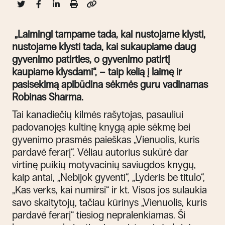
„Laimingi tampame tada, kai nustojame klysti,
nustojame klysti tada, kai sukaupiame daug
gyvenimo patirties, o gyvenimo patirtį
kaupiame klysdami“, – taip kelią į laimę ir
pasisekimą apibūdina sėkmės guru vadinamas
Robinas Sharma.
Tai kanadiečių kilmės rašytojas, pasauliui
padovanojęs kultinę knygą apie sėkmę bei
gyvenimo prasmės paieškas „Vienuolis, kuris
pardavė ferarį“. Vėliau autorius sukūrė dar
virtinę puikių motyvacinių saviugdos knygų,
kaip antai, „Nebijok gyventi“, „Lyderis be titulo“,
„Kas verks, kai numirsi“ ir kt. Visos jos sulaukia
savo skaitytojų, tačiau kūrinys „Vienuolis, kuris
pardavė ferarį“ tiesiog nepralenkiamas. Ši