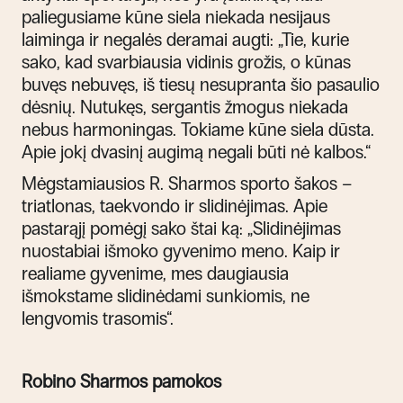
paliegusiame kūne siela niekada nesijaus
laiminga ir negalės deramai augti: „Tie, kurie
sako, kad svarbiausia vidinis grožis, o kūnas
buvęs nebuvęs, iš tiesų nesupranta šio pasaulio
dėsnių. Nutukęs, sergantis žmogus niekada
nebus harmoningas. Tokiame kūne siela dūsta.
Apie jokį dvasinį augimą negali būti nė kalbos.“
Mėgstamiausios R. Sharmos sporto šakos –
triatlonas, t
a
ekvondo ir slidinėjimas. Apie
pastarąjį pomėgį sako štai ką: „Slidinėjimas
nuostabiai išmoko gyvenimo meno. Kaip ir
realiame gyvenime, mes daugiausia
išmokstame slidinėdami sunkiomis, ne
lengvomis trasomis“.
Robino Sharmos pamokos