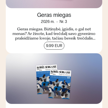
Geras miegas
2026 m.
Nr. 3
Geras miegas. Būtinybė, įgūdis, o gal net
menas? Ar žinote, kad trečdalį savo gyvenimo
praleidžiame lovoje, tačiau beveik trečdalis
pasaulio gyventoj...
9.99 EUR