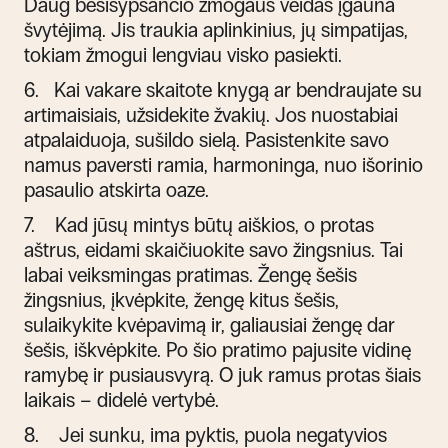
Daug besišypsančio žmogaus veidas įgauna
švytėjimą. Jis traukia aplinkinius, jų simpatijas,
tokiam žmogui lengviau visko pasiekti.
6.
Kai vakare skaitote knygą ar bendraujate su
artimaisiais, užsidekite žvakių. Jos nuostabiai
atpalaiduoja, sušildo sielą. Pasistenkite savo
namus paversti ramia, harmoninga, nuo išorinio
pasaulio atskirta oaze.
7.
Kad jūsų mintys būtų aiškios, o protas
aštrus, eidami skaičiuokite savo žingsnius. Tai
labai veiksmingas pratimas. Žengę šešis
žingsnius, įkvėpkite, žengę kitus šešis,
sulaikykite kvėpavimą ir, galiausiai žengę dar
šešis, iškvėpkite. Po šio pratimo pajusite vidinę
ramybę ir pusiausvyrą. O juk ramus protas šiais
laikais – didelė vertybė.
8.
Jei sunku, ima pyktis, puola negatyvios