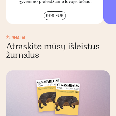
gyvenimo praleidžiame lovoje, tačiau
beveik trečdalis pasaulio gyventoj...
9.99 EUR
ŽURNALAI
Atraskite mūsų išleistus
žurnalus