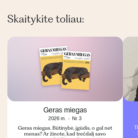
Skaitykite toliau:
Geras miegas
2026 m.
Nr. 3
T
Geras miegas. Būtinybė, įgūdis, o gal net
menas? Ar žinote, kad trečdalį savo