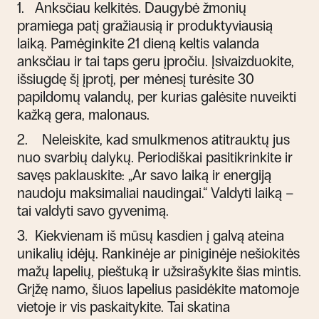
1.
Anksčiau kelkitės. Daugybė žmonių
pramiega patį gražiausią ir produktyviausią
laiką. Pamėginkite 21 dieną keltis valanda
anksčiau ir tai taps geru įpročiu. Įsivaizduokite,
išsiugdę šį įprotį, per mėnesį turėsite 30
papildomų valandų, per kurias galėsite nuveikti
kažką gera, malonaus.
2.
Neleiskite, kad smulkmenos atitrauktų jus
nuo svarbių dalykų. Periodiškai pasitikrinkite ir
savęs paklauskite: „Ar savo laiką ir energiją
naudoju maksimaliai naudingai.“ Valdyti laiką –
tai valdyti savo gyvenimą.
3.
Kiekvienam iš mūsų kasdien į galvą ateina
unikalių idėjų. Rankinėje ar piniginėje nešiokitės
mažų lapelių, pieštuką ir užsirašykite šias mintis.
Grįžę namo, šiuos lapelius pasidėkite matomoje
vietoje ir vis paskaitykite. Tai skatina