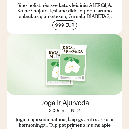
Šiuo holistinės sveikatos leidiniu ALERGIJA.
Ko nežinojote, tęsiame didelio populiarumo
sulaukusių ankstesnių žurnalų DIABETAS,
CHOLESTEROLIS ir STRES...
9.99 EUR
Joga ir Ajurveda
2025 m.
Nr. 2
Joga ir ajurveda pataria, kaip gyventi sveikai ir
harmoningai. Taip pat primena mums apie