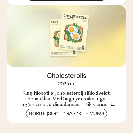
Cholesterolis
2025 m.
Kinų filosofija į cholesterolį siūlo žvelgti
holistiškai. Medžiaga yra reikalinga
organizmui, o disbalansas – tik vienas iš
sutrikusios sveikatos požy...
NORITE ĮSIGYTI? RAŠYKITE MUMS