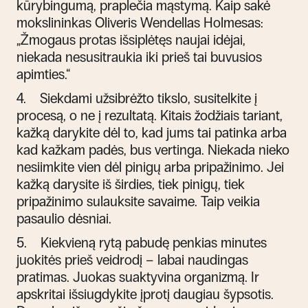
kūrybingumą, praplečia mąstymą. Kaip sakė
mokslininkas Oliveris Wendellas Holmesas:
„Žmogaus protas išsiplėtęs naujai idėjai,
niekada nesusitraukia iki prieš tai buvusios
apimties.“
4.
Siekdami užsibrėžto tikslo, susitelkite į
procesą, o ne į rezultatą. Kitais žodžiais tariant,
kažką darykite dėl to, kad jums tai patinka arba
kad kažkam padės, bus vertinga. Niekada nieko
nesiimkite vien dėl pinigų arba pripažinimo. Jei
kažką darysite iš širdies, tiek pinigų, tiek
pripažinimo sulauksite savaime. Taip veikia
pasaulio dėsniai.
5.
Kiekvieną rytą pabudę penkias minutes
juokitės prieš veidrodį – labai naudingas
pratimas. Juokas suaktyvina organizmą. Ir
apskritai išsiugdykite įprotį daugiau šypsotis.