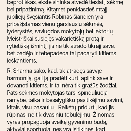
beprotiškas, eksteisininką atvedė tiesiai į sėkmę
bei pripažinimą. Kitąmet penkiasdešimtąjį
jubiliejų švęsiantis Robinas šiandien yra
pripažįstamas vienu garsiausių sėkmės,
lyderystės, saviugdos mokytojų bei lektorių.
Meistriškai susiejęs vakarietišką protą ir
rytietišką išmintį, jis ne tik atrado tikrąjį save,
bet padėjo ir tebepadeda tai padaryti kitiems
ieškantiems.
R. Sharma sako, kad, tik atradęs savyje
harmoniją, gali ją pradėti kurti aplink save ir
dovanoti kitiems. Ir tai nėra tik gražūs žodžiai.
Pats sėkmės mokytojas tarsi spinduliuoja
ramybe, taika ir besąlygišku pasitikėjimu savimi,
kitais, visu pasauliu... Reikėtų pridurti, kad jis
rūpinasi ne tik dvasiniu tobulėjimu. Žinomas
vyras propaguoja sveiką gyvenimo būdą,
aktyviai sportuoja, nes yra įsitikinęs, kad