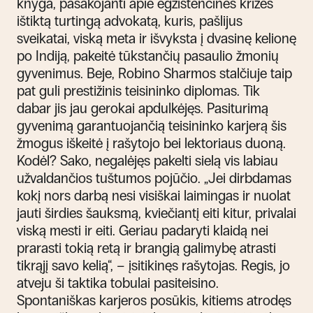
knyga, pasakojanti apie egzistencinės krizės
ištiktą turtingą advokatą, kuris, pašlijus
sveikatai, viską meta ir išvyksta į dvasinę kelionę
po Indiją, pakeitė tūkstančių pasaulio žmonių
gyvenimus. Beje, Robino Sharmos stalčiuje taip
pat guli prestižinis teisininko diplomas. Tik
dabar jis jau gerokai apdulkėjęs. Pasiturimą
gyvenimą garantuojančią teisininko karjerą šis
žmogus iškeitė į rašytojo bei lektoriaus duoną.
Kodėl? Sako, negalėjęs pakelti sielą vis labiau
užvaldančios tuštumos pojūčio. „Jei dirbdamas
kokį nors darbą nesi visiškai laimingas ir nuolat
jauti širdies šauksmą, kviečiantį eiti kitur, privalai
viską mesti ir eiti. Geriau padaryti klaidą nei
prarasti tokią retą ir brangią galimybę atrasti
tikrąjį savo kelią“, – įsitikinęs rašytojas. Regis, jo
atveju ši taktika tobulai pasiteisino.
Spontaniškas karjeros posūkis, kitiems atrodęs