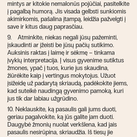
mintys ar kitokie nemalonūs pojūčiai, pasitelkite
į pagalbą humorą. Jis visada gelbsti sunkiomis
akimirkomis, pašalina įtampą, leidžia pažvelgti į
save ir kitus daug paprasčiau.
9.
Atminkite, niekas negali jūsų pažeminti,
įskaudinti ar įžeisti be jūsų pačių sutikimo.
Auksinis raktas į laimę ir sėkmę – tinkama
įvykių interpretacija. Į visus gyvenime sutiktus
žmones, ypač į tuos, kurie jus skaudina,
žiūrėkite kaip į vertingus mokytojus. Užuot
įsižeidę už padarytą skriaudą, padėkokite jiems,
kad suteikė naudingą gyvenimo pamoką, kuri
jus tik dar labiau užgrūdino.
10.
Neklauskite, ką pasaulis gali jums duoti,
geriau pagalvokite, ką jūs galite jam duoti.
Daugybė žmonių nuolat verkšlena, kad jais
pasaulis nesirūpina, skriaudžia. Iš tiesų jie