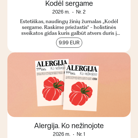
Kodėl sergame
2026 m.
Nr. 2
Estetiškas, naudingų žinių žurnalas „Kodėl
sergame. Raskime priežastis“ - holistinės
sveikatos gidas kuris galbūt atvers duris į
kitokį suvokimą apie...
9.99 EUR
Alergija. Ko nežinojote
2026 m.
Nr. 1