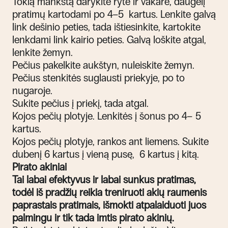
Tokią mankštą darykite ryte ir vakare, daugelį
pratimų kartodami po 4–5 kartus.
Lenkite galvą
link dešinio peties, tada ištiesinkite, kartokite
lenkdami link kairio peties. Galvą loškite atgal,
lenkite žemyn.
Pečius pakelkite aukštyn, nuleiskite žemyn.
Pečius stenkitės suglausti priekyje, po to
nugaroje.
Sukite pečius į priekį, tada atgal.
Kojos pečių plotyje. Lenkitės į šonus po 4– 5
kartus.
Kojos pečių plotyje, rankos ant liemens. Sukite
dubenį 6 kartus į vieną pusę, 6 kartus į kitą.
Pirato akiniai
Tai labai efektyvus ir labai sunkus pratimas,
todėl iš pradžių reikia treniruoti akių raumenis
paprastais pratimais, išmokti atpalaiduoti juos
palmingu ir tik tada imtis pirato akinių.