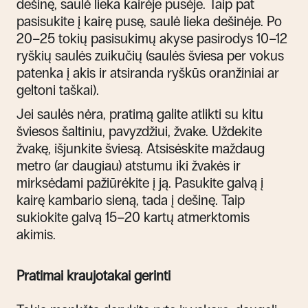
dešinę, saulė lieka kairėje pusėje. Taip pat
pasisukite į kairę pusę, saulė lieka dešinėje. Po
20–25 tokių pasisukimų akyse pasirodys 10–12
ryškių saulės zuikučių (saulės šviesa per vokus
patenka į akis ir atsiranda ryškūs oranžiniai ar
geltoni taškai).
Jei saulės nėra, pratimą galite atlikti su kitu
šviesos šaltiniu, pavyzdžiui, žvake. Uždekite
žvakę, išjunkite šviesą. Atsisėskite maždaug
metro (ar daugiau) atstumu iki žvakės ir
mirksėdami pažiūrėkite į ją. Pasukite galvą į
kairę kambario sieną, tada į dešinę. Taip
sukiokite galvą 15–20 kartų atmerktomis
akimis.
Pratimai kraujotakai gerinti