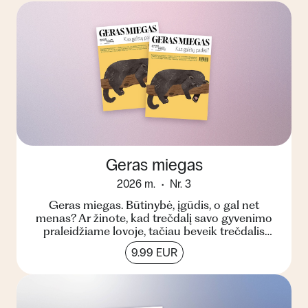
Geras miegas
2026 m.
Nr. 3
Geras miegas. Būtinybė, įgūdis, o gal net
menas? Ar žinote, kad trečdalį savo gyvenimo
praleidžiame lovoje, tačiau beveik trečdalis
pasaulio gyventoj...
9.99 EUR