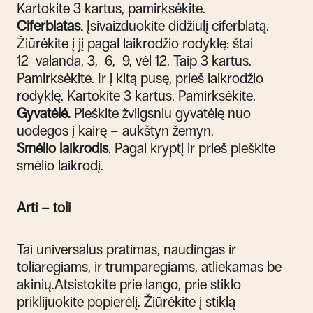
Kartokite 3 kartus, pamirksėkite.
Ciferblatas.
Įsivaizduokite didžiulį ciferblatą.
Žiūrėkite į jį pagal laikrodžio rodyklę: štai
12 valanda, 3, 6, 9, vėl 12. Taip 3 kartus.
Pamirksėkite. Ir į kitą pusę, prieš laikrodžio
rodyklę. Kartokite 3 kartus. Pamirksėkite.
Gyvatėlė.
Pieškite žvilgsniu gyvatėlę nuo
uodegos į kairę – aukštyn žemyn.
Smėlio laikrodis
. Pagal kryptį ir prieš pieškite
smėlio laikrodį.
Arti – toli
Tai universalus pratimas, naudingas ir
toliaregiams, ir trumparegiams, atliekamas be
akinių.
Atsistokite prie lango, prie stiklo
priklijuokite popierėlį. Žiūrėkite į stiklą