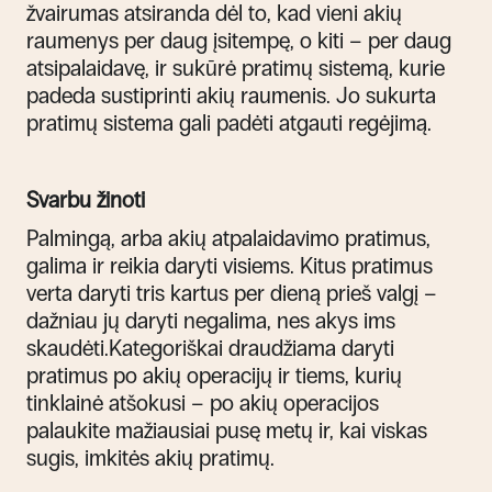
žvairumas atsiranda dėl to, kad vieni akių
raumenys per daug įsitempę, o kiti – per daug
atsipalaidavę, ir sukūrė pratimų sistemą, kurie
padeda sustiprinti akių raumenis. Jo sukurta
pratimų sistema gali padėti atgauti regėjimą.
Svarbu žinoti
Palmingą, arba akių atpalaidavimo pratimus,
galima ir reikia daryti visiems. Kitus pratimus
verta daryti tris kartus per dieną prieš valgį –
dažniau jų daryti negalima, nes akys ims
skaudėti.Kategoriškai draudžiama daryti
pratimus po akių operacijų ir tiems, kurių
tinklainė atšokusi – po akių operacijos
palaukite mažiausiai pusę metų ir, kai viskas
sugis, imkitės akių pratimų.