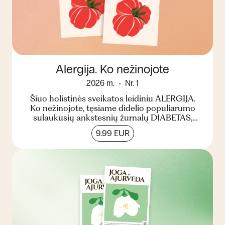
Alergija. Ko nežinojote
2026 m.
Nr. 1
Šiuo holistinės sveikatos leidiniu ALERGIJA.
Ko nežinojote, tęsiame didelio populiarumo
sulaukusių ankstesnių žurnalų DIABETAS,
CHOLESTEROLIS ir STRES...
9.99 EUR