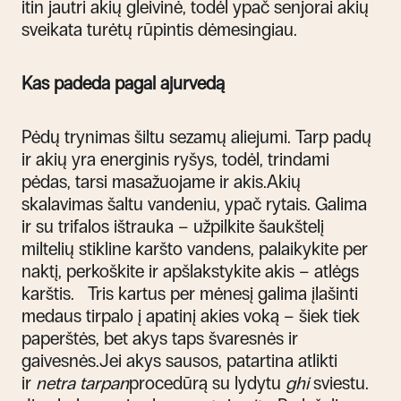
itin jautri akių gleivinė, todėl ypač senjorai akių
sveikata turėtų rūpintis dėmesingiau.
Kas padeda pagal ajurvedą
Pėdų trynimas šiltu sezamų aliejumi. Tarp padų
ir akių yra energinis ryšys, todėl, trindami
pėdas, tarsi masažuojame ir akis.Akių
skalavimas šaltu vandeniu, ypač rytais. Galima
ir su trifalos ištrauka – užpilkite šaukštelį
miltelių stikline karšto vandens, palaikykite per
naktį, perkoškite ir apšlakstykite akis – atlėgs
karštis. Tris kartus per mėnesį galima įlašinti
medaus tirpalo į apatinį akies voką – šiek tiek
paperštės, bet akys taps švaresnės ir
gaivesnės.Jei akys sausos, patartina atlikti
ir
netra tarpan
procedūrą su lydytu
ghi
sviestu.