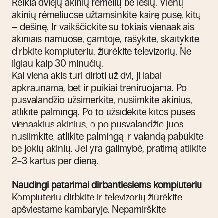
Reikia dviejų akinių rėmelių be lešių. Vienų
akinių rėmeliuose užtamsinkite kairę pusę, kitų
– dešinę. Ir vaikščiokite su tokiais vienaakiais
akiniais namuose, gamtoje, rašykite, skaitykite,
dirbkite kompiuteriu, žiūrėkite televizorių
.
Ne
ilgiau kaip 30 minučių.
Kai viena akis turi dirbti už dvi, ji labai
apkraunama, bet ir puikiai treniruojama. Po
pusvalandžio užsimerkite, nusiimkite akinius,
atlikite palmingą. Po to užsidėkite kitos pusės
vienaakius akinius, o po pusvalandžio juos
nusiimkite, atlikite palmingą ir valandą pabūkite
be jokių akinių. Jei yra galimybė, pratimą atlikite
2–3 kartus per dieną.
Naudingi patarimai dirbantiesiems kompiuteriu
Kompiuteriu dirbkite ir televizorių žiūrėkite
apšviestame kambaryje. Nepamirškite