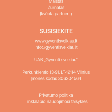
Maistas
Žurnalas
Įkvėpta partnerių
SUSISIEKITE
www.gyventisveikiau.lt
info@gyventisveikiau.lt
UAB „Gyventi sveikiau“
Perkūnkiemio 13-91, LT-12114 Vilnius
Įmonės kodas 306204564
Privatumo politika
Tinklalapio naudojimosi taisyklės