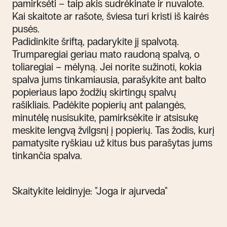
pamirksėti – taip akis sudrėkinate ir nuvalote.
Kai skaitote ar rašote, šviesa turi kristi iš kairės
pusės.
Padidinkite šriftą, padarykite jį spalvotą.
Trumparegiai geriau mato raudoną spalvą, o
toliaregiai – mėlyną. Jei norite sužinoti, kokia
spalva jums tinkamiausia, parašykite ant balto
popieriaus lapo žodžių skirtingų spalvų
rašikliais. Padėkite popierių ant palangės,
minutėlę nusisukite, pamirksėkite ir atsisukę
meskite lengvą žvilgsnį į popierių. Tas žodis, kurį
pamatysite ryškiau už kitus bus parašytas jums
tinkančia spalva.
Skaitykite leidinyje:
"Joga ir ajurveda"