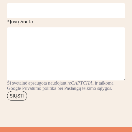
*
Jūsų žinutė
Ši svetainė apsaugota naudojant
reCAPTCHA
, ir taikoma
Google
Privatumo politika
bei
Paslaugų teikimo sąlygos
.
SIŲSTI