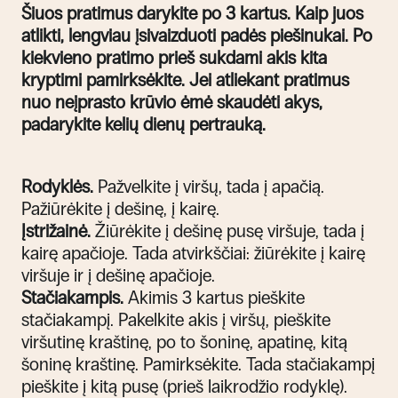
Šiuos pratimus darykite po 3 kartus. Kaip juos
atlikti, lengviau įsivaizduoti padės piešinukai. Po
kiekvieno pratimo prieš sukdami akis kita
kryptimi pamirksėkite.
Jei atliekant pratimus
nuo neįprasto krūvio ėmė skaudėti akys,
padarykite kelių dienų pertrauką.
Rodyklės.
Pažvelkite į viršų, tada į apačią.
Pažiūrėkite į dešinę, į kairę.
Įstrižainė.
Žiūrėkite į dešinę pusę viršuje, tada į
kairę apačioje. Tada atvirkščiai: žiūrėkite į kairę
viršuje ir į dešinę apačioje.
Stačiakampis.
Akimis 3 kartus pieškite
stačiakampį. Pakelkite akis į viršų, pieškite
viršutinę kraštinę, po to šoninę, apatinę, kitą
šoninę kraštinę. Pamirksėkite. Tada stačiakampį
pieškite į kitą pusę (prieš laikrodžio rodyklę).