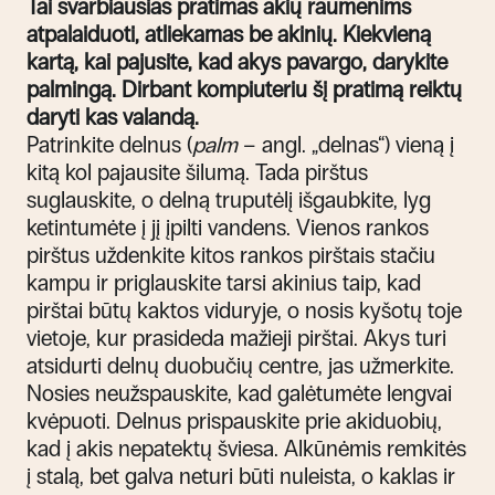
Tai svarbiausias pratimas akių raumenims
atpalaiduoti, atliekamas be akinių. Kiekvieną
kartą, kai pajusite, kad akys pavargo, darykite
palmingą. Dirbant kompiuteriu šį pratimą reiktų
daryti kas valandą.
Patrinkite delnus (
palm
– angl. „delnas“) vieną į
kitą kol pajausite šilumą. Tada pirštus
suglauskite, o delną truputėlį išgaubkite, lyg
ketintumėte į jį įpilti vandens. Vienos rankos
pirštus uždenkite kitos rankos pirštais stačiu
kampu ir priglauskite tarsi akinius taip, kad
pirštai būtų kaktos viduryje, o nosis kyšotų toje
vietoje, kur prasideda mažieji pirštai. Akys turi
atsidurti delnų duobučių centre, jas užmerkite.
Nosies neužspauskite, kad galėtumėte lengvai
kvėpuoti. Delnus prispauskite prie akiduobių,
kad į akis nepatektų šviesa. Alkūnėmis remkitės
į stalą, bet galva neturi būti nuleista, o kaklas ir