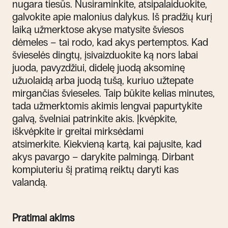
nugara tiesūs.
Nusiraminkite, atsipalaiduokite,
galvokite apie malonius dalykus. Iš pradžių kurį
laiką užmerktose akyse matysite šviesos
dėmeles – tai rodo, kad akys pertemptos. Kad
švieselės dingtų, įsivaizduokite ką nors labai
juoda, pavyzdžiui, didelę juodą aksominę
užuolaidą arba juodą tušą, kuriuo užtepate
mirgančias švieseles.
Taip būkite kelias minutes,
tada užmerktomis akimis lengvai papurtykite
galvą, švelniai patrinkite akis. Įkvėpkite,
iškvėpkite ir greitai mirksėdami
atsimerkite.
Kiekvieną kartą, kai pajusite, kad
akys pavargo – darykite palmingą. Dirbant
kompiuteriu šį pratimą reiktų daryti kas
valandą.
Pratimai akims