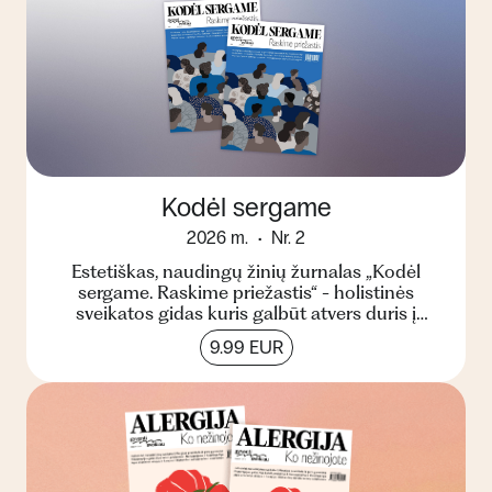
Kodėl sergame
2026 m.
Nr. 2
Estetiškas, naudingų žinių žurnalas „Kodėl
sergame. Raskime priežastis“ - holistinės
sveikatos gidas kuris galbūt atvers duris į
kitokį suvokimą apie...
9.99 EUR