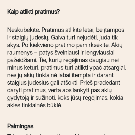
Kaip atlikti pratimus?
Neskubėkite. Pratimus atlikite lėtai, be įtampos
ir staigių judesių. Galva turi nejudėti, juda tik
akys. Po kiekvieno pratimo pamirksėkite. Akių
raumenys – patys švelniausi ir lengviausiai
pažeidžiami.
Tie, kurių regėjimas daugiau nei
minus keturi, pratimus turi atlikti ypač atsargiai,
nes jų akių tinklainė labai įtempta ir darant
staigius judesius gali atšokti.
Prieš pradedant
daryti pratimus, verta apsilankyti pas akių
gydytoją ir sužinoti, koks jūsų regėjimas, kokia
akies tinklainės būklė.
Palmingas