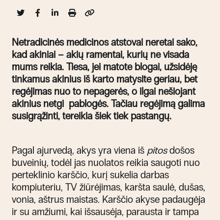
Netradicinės medicinos atstovai neretai sako,
kad akiniai – akių ramentai, kurių ne visada
mums reikia. Tiesa, jei matote blogai, užsidėję
tinkamus akinius iš karto matysite geriau, bet
regėjimas nuo to nepagerės, o ilgai nešiojant
akinius netgi pablogės. Tačiau regėjimą galima
susigrąžinti, tereikia šiek tiek pastangų.
Pagal ajurvedą, akys yra viena iš
pitos
došos
buveinių, todėl jas nuolatos reikia saugoti nuo
perteklinio karščio, kurį sukelia darbas
kompiuteriu, TV žiūrėjimas, karšta saulė, dušas,
vonia, aštrus maistas. Karščio akyse padaugėja
ir su amžiumi, kai išsausėja, parausta ir tampa