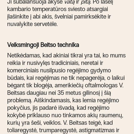
Ji subalansuoja akyse
vatą
ir
pitą
. Po lašelį
kambario temperatūros sviesto atsargiai
įlašinkite į abi akis, švelniai pamirksėkite ir
nuvalykite servetėle.
Veiksmingoji Beitso technika
Netikėdamas, kad akiniai tikrai yra tai, ko mums
reikia ir nusivylęs tradiciniais, neretai ir
komerciniais nusilpusio regėjimo gydymo
būdais, kai regėjimas ne tik nepagerėja, o laikui
bėgant tik blogėja, amerikiečių oftalmologas V.
Beitsas daugiau nei 35 metus gilinosį į šią
problemą. Aiškindamasis, kas lemia regėjimo
pokyčius, jis padarė išvadą, kad regėjimo
kokybė priklauso nuo tinkamos akių raumenų,
kurių yra šeši, veiklos. V. Beitsas teigė, kad
toliaregystė, trumparegystė, astigmatizmas ir