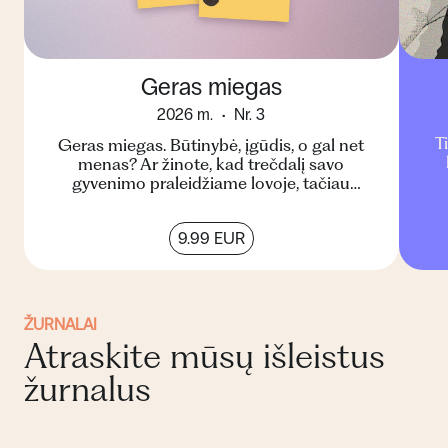
Geras miegas
2026 m.
Nr. 3
T
Geras miegas. Būtinybė, įgūdis, o gal net
menas? Ar žinote, kad trečdalį savo
gyvenimo praleidžiame lovoje, tačiau
beveik trečdalis pasaulio gyventoj...
9.99 EUR
ŽURNALAI
Atraskite mūsų išleistus
žurnalus