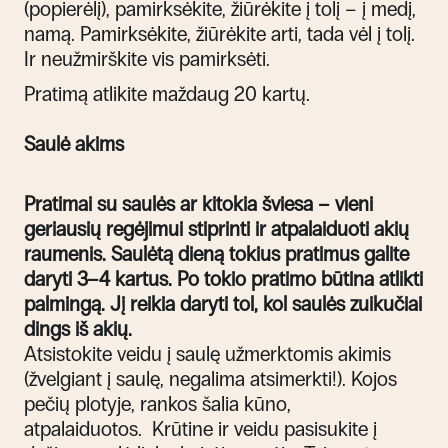
(popierėlį), pamirksėkite, žiūrėkite į tolį – į medį,
namą. Pamirksėkite, žiūrėkite arti, tada vėl į tolį.
Ir neužmirškite vis pamirksėti.
Pratimą atlikite maždaug 20 kartų.
Saulė akims
Pratimai su saulės ar kitokia šviesa – vieni
geriausių regėjimui stiprinti ir atpalaiduoti akių
raumenis. Saulėtą dieną tokius pratimus galite
daryti 3–4 kartus.
Po tokio pratimo būtina atlikti
palmingą. Jį reikia daryti tol, kol saulės zuikučiai
dings iš akių.
Atsistokite veidu į saulę užmerktomis akimis
(žvelgiant į saulę, ne
galima atsimerkti!). Kojos
pečių plotyje, rankos šalia kūno,
atpalaiduotos.
Krūtine ir veidu pasisukite į