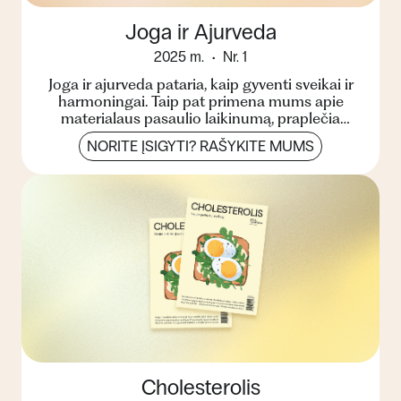
Joga ir Ajurveda
2025 m.
Nr. 1
Joga ir ajurveda pataria, kaip gyventi sveikai ir
harmoningai. Taip pat primena mums apie
materialaus pasaulio laikinumą, praplečia
žinojimo ribas, pa...
NORITE ĮSIGYTI? RAŠYKITE MUMS
Cholesterolis