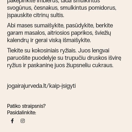
pakepinkite imbierus, tada smulkintus
svogūnus, česnakus, smulkintus pomidorus,
įspauskite citrinų sultis.
Abi mases sumaišykite, pasūdykite, berkite
garam masalos, aitriosios paprikos, šviežių
kalendrų ir gerai viską išmaišykite.
Tiekite su kokosiniais ryžiais. Juos lengvai
paruošite puodelyje su trupučiu druskos išvirę
ryžius ir paskaninę juos žiupsneliu cukraus.
jogairajurveda.lt/kaip-įsigyti
Patiko straipsnis?
Pasidalinkite: