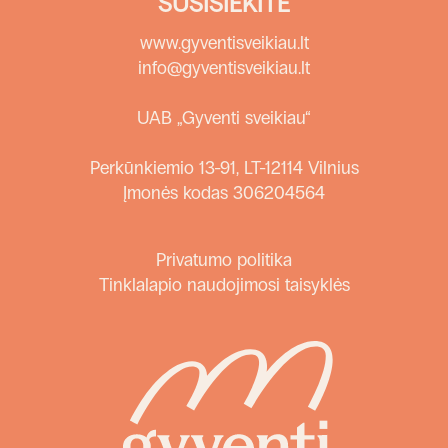
SUSISIEKITE
www.gyventisveikiau.lt
info@gyventisveikiau.lt
UAB „Gyventi sveikiau“
Perkūnkiemio 13-91, LT-12114 Vilnius
Įmonės kodas 306204564
Privatumo politika
Tinklalapio naudojimosi taisyklės