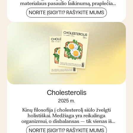
materialaus pasaulio laikinumą, praplečia
žinojimo ribas, pa...
NORITE ĮSIGYTI? RAŠYKITE MUMS
Cholesterolis
2025 m.
Kinų filosofija į cholesterolį siūlo žvelgti
holistiškai. Medžiaga yra reikalinga
organizmui, o disbalansas – tik vienas iš
sutrikusios sveikatos požy...
NORITE ĮSIGYTI? RAŠYKITE MUMS