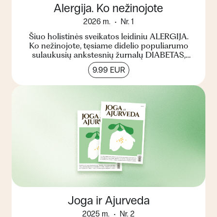
Alergija. Ko nežinojote
2026 m.
Nr. 1
Šiuo holistinės sveikatos leidiniu ALERGIJA.
Ko nežinojote, tęsiame didelio populiarumo
sulaukusių ankstesnių žurnalų DIABETAS,
CHOLESTEROLIS ir STRES...
9.99 EUR
Joga ir Ajurveda
2025 m.
Nr. 2