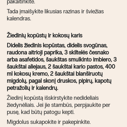
pakaitinkite.
Tada įmaišykite likusias razinas ir šviežias
kalendras.
Žiedinių kopūstų ir kokosų karis
Didelis žiedinis kopūstas, didelis svogūnas,
raudona aitrioji paprika, 3 skiltelės česnako
arba asafetidos, šaukštas smulkinto imbiero, 3
šaukštai aliejaus, 2 šaukštai kario pastos, 400
ml kokosų kremo, 2 šaukštai blanširuotų
migdolų, pagal skonį druskos, pipirų, kapotų
petražolių ir kalendrų.
Žiedinį kopūstą išskirstykite nedideliais
žiedynėliais. Jei jie stambūs, perpjaukite per
pusę, kad būtų patogu kepti.
Migdolus sukapokite ir pakepinkite.