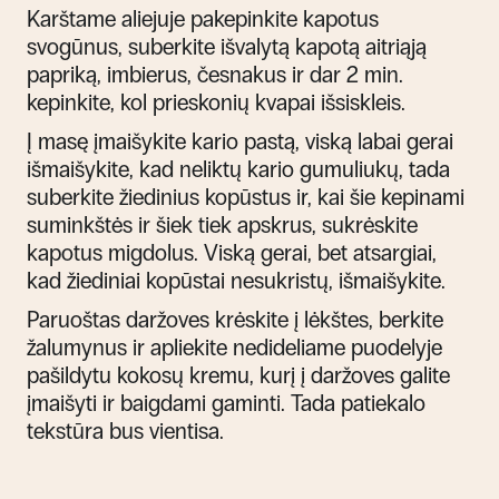
Karštame aliejuje pakepinkite kapotus
svogūnus, suberkite išvalytą kapotą aitriąją
papriką, imbierus, česnakus ir dar 2 min.
kepinkite, kol prieskonių kvapai išsiskleis.
Į masę įmaišykite kario pastą, viską labai gerai
išmaišykite, kad neliktų kario gumuliukų, tada
suberkite žiedinius kopūstus ir, kai šie kepinami
suminkštės ir šiek tiek apskrus, sukrėskite
kapotus migdolus. Viską gerai, bet atsargiai,
kad žiediniai kopūstai nesukristų, išmaišykite.
Paruoštas daržoves krėskite į lėkštes, berkite
žalumynus ir apliekite nedideliame puodelyje
pašildytu kokosų kremu, kurį į daržoves galite
įmaišyti ir baigdami gaminti. Tada patiekalo
tekstūra bus vientisa.