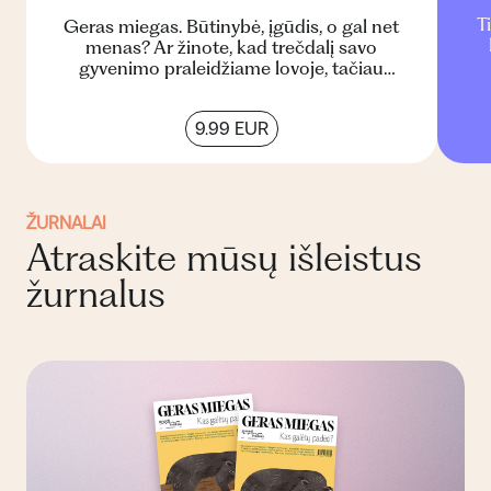
T
Geras miegas. Būtinybė, įgūdis, o gal net
menas? Ar žinote, kad trečdalį savo
gyvenimo praleidžiame lovoje, tačiau
beveik trečdalis pasaulio gyventoj...
9.99 EUR
ŽURNALAI
Atraskite mūsų išleistus
žurnalus