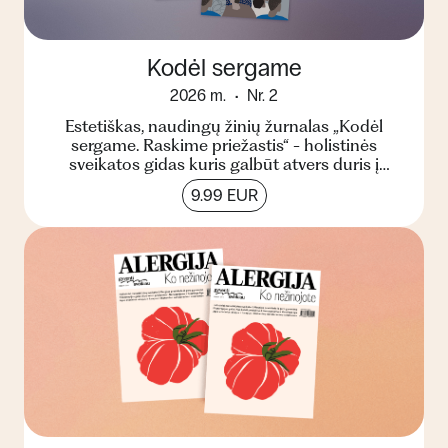
Kodėl sergame
2026 m.
Nr. 2
Estetiškas, naudingų žinių žurnalas „Kodėl
sergame. Raskime priežastis“ - holistinės
sveikatos gidas kuris galbūt atvers duris į
kitokį suvokimą apie...
9.99 EUR