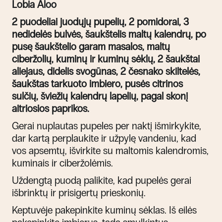
Lobia Aloo
2 puodeliai juodųjų pupelių, 2 pomidorai, 3
nedidelės bulvės, šaukštelis maltų kalendrų, po
pusę šaukštelio garam masalos, maltų
ciberžolių, kuminų ir kuminų sėklų, 2 šaukštai
aliejaus, didelis svogūnas, 2 česnako skiltelės,
šaukštas tarkuoto imbiero, pusės citrinos
sulčių, šviežių kalendrų lapelių, pagal skonį
aitriosios paprikos.
Gerai nuplautas pupeles per naktį išmirkykite,
dar kartą perplaukite ir užpylę vandeniu, kad
vos apsemtų, išvirkite su maltomis kalendromis,
kuminais ir ciberžolėmis.
Uždengtą puodą palikite, kad pupelės gerai
išbrinktų ir prisigertų prieskonių.
Keptuvėje pakepinkite kuminų sėklas. Iš eilės