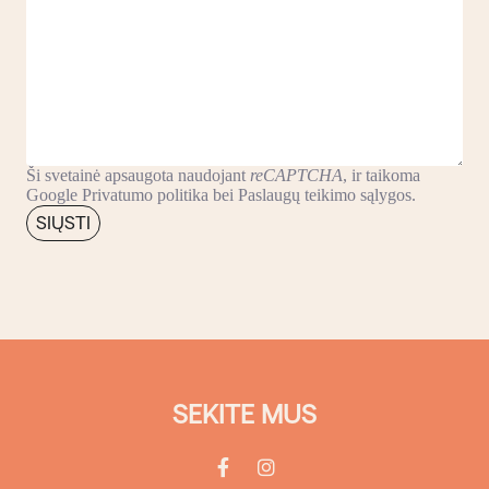
Ši svetainė apsaugota naudojant
reCAPTCHA
, ir taikoma
Google
Privatumo politika
bei
Paslaugų teikimo sąlygos
.
SIŲSTI
SEKITE MUS