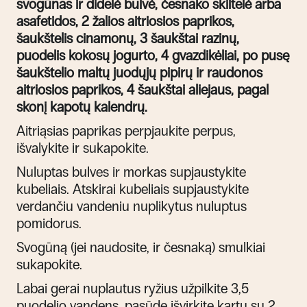
svogūnas ir didelė bulvė, česnako skiltelė arba
asafetidos, 2 žalios aitriosios paprikos,
šaukštelis cinamonų, 3 šaukštai razinų,
puodelis kokosų jogurto, 4 gvazdikėliai, po pusę
šaukštelio maltų juodųjų pipirų ir raudonos
aitriosios paprikos, 4 šaukštai aliejaus, pagal
skonį kapotų kalendrų.
Aitriąsias paprikas perpjaukite perpus,
išvalykite ir sukapokite.
Nuluptas bulves ir morkas supjaustykite
kubeliais. Atskirai kubeliais supjaustykite
verdančiu vandeniu nuplikytus nuluptus
pomidorus.
Svogūną (jei naudosite, ir česnaką) smulkiai
sukapokite.
Labai gerai nuplautus ryžius užpilkite 3,5
puodelio vandens, pasūdę išvirkite kartu su 2