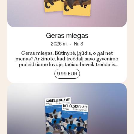
Geras miegas
2026 m.
Nr. 3
Geras miegas. Būtinybė, įgūdis, o gal net
menas? Ar žinote, kad trečdalį savo gyvenimo
praleidžiame lovoje, tačiau beveik trečdalis
pasaulio gyventoj...
9.99 EUR