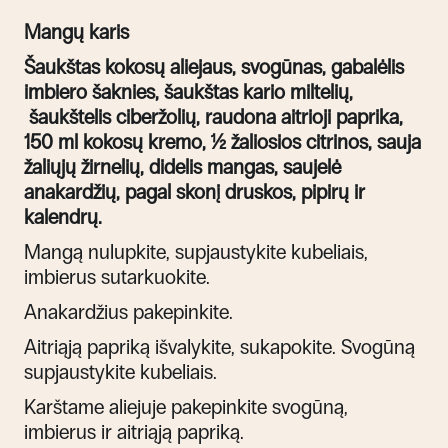
Mangų karis
Šaukštas kokosų aliejaus, svogūnas, gabalėlis
imbiero šaknies, šaukštas kario miltelių,
šaukštelis ciberžolių, raudona aitrioji paprika,
150 ml kokosų kremo, ½ žaliosios citrinos, sauja
žaliųjų žirnelių, didelis mangas, saujelė
anakardžių, pagal skonį druskos, pipirų ir
kalendrų.
Mangą nulupkite, supjaustykite kubeliais,
imbierus sutarkuokite.
Anakardžius pakepinkite.
Aitriąją papriką išvalykite, sukapokite. Svogūną
supjaustykite kubeliais.
Karštame aliejuje pakepinkite svogūną,
imbierus ir aitriąją papriką.