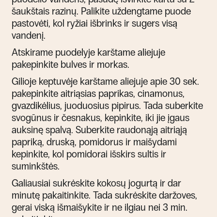
šaukštais razinų. Palikite uždengtame puode
pastovėti, kol ryžiai išbrinks ir sugers visą
vandenį.
Atskirame puodelyje karštame aliejuje
pakepinkite bulves ir morkas.
Gilioje keptuvėje karštame aliejuje apie 30 sek.
pakepinkite aitriąsias paprikas, cinamonus,
gvazdikėlius, juoduosius pipirus. Tada suberkite
svogūnus ir česnakus, kepinkite, iki jie įgaus
auksinę spalvą. Suberkite raudonąją aitriąją
papriką, druską, pomidorus ir maišydami
kepinkite, kol pomidorai išskirs sultis ir
suminkštės.
Galiausiai sukrėskite kokosų jogurtą ir dar
minutę pakaitinkite. Tada sukrėskite daržoves,
gerai viską išmaišykite ir ne ilgiau nei 3 min.